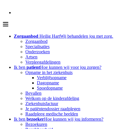
Zorgaanbod
Heilig Hart
Wij behandelen jou met zorg.
Zorgaanbod
Specialisaties
Onderzoeken
Artsen
Verpleegafdelingen
Ik ben
patient
Hoe kunnen wij voor jou zorgen?
Opname in het ziekenhuis
Verblijfsopname
Dagopname
Spoedopname
Bevallen
Welkom op de kinderafdeling
Ziekenhuisfactuur
Je patiëntendossier raadplegen
Raadpleeg medische beelden
Ik ben
bezoeker
Hoe kunnen wij jou informeren?
Bezoekuren