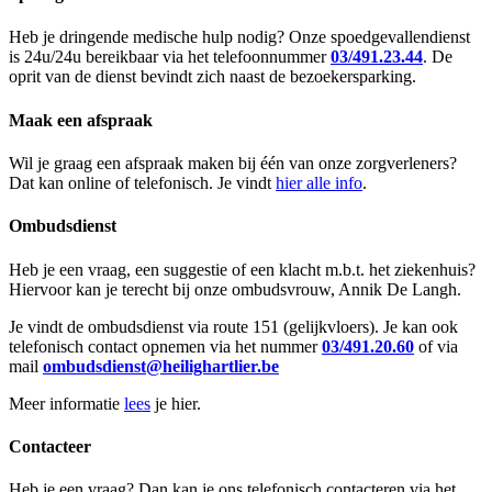
Heb je dringende medische hulp nodig? Onze spoedgevallendienst
is 24u/24u bereikbaar via het telefoonnummer
03/491.23.44
. De
oprit van de dienst bevindt zich naast de bezoekersparking.
Maak een afspraak
Wil je graag een afspraak maken bij één van onze zorgverleners?
Dat kan online of telefonisch. Je vindt
hier alle info
.
Ombudsdienst
Heb je een vraag, een suggestie of een klacht m.b.t. het ziekenhuis?
Hiervoor kan je terecht bij onze ombudsvrouw, Annik De Langh.
Je vindt de ombudsdienst via route 151 (gelijkvloers). Je kan ook
telefonisch contact opnemen via het nummer
03/491.20.60
of via
mail
ombudsdienst@heilighartlier.be
Meer informatie
lees
je hier.
Contacteer
Heb je een vraag? Dan kan je ons telefonisch contacteren via het