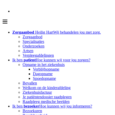
Zorgaanbod
Heilig Hart
Wij behandelen jou met zorg.
Zorgaanbod
Specialisaties
Onderzoeken
Artsen
Verpleegafdelingen
Ik ben
patient
Hoe kunnen wij voor jou zorgen?
Opname in het ziekenhuis
Verblijfsopname
Dagopname
Spoedopname
Bevallen
Welkom op de kinderafdeling
Ziekenhuisfactuur
Je patiëntendossier raadplegen
Raadpleeg medische beelden
Ik ben
bezoeker
Hoe kunnen wij jou informeren?
Bezoekuren