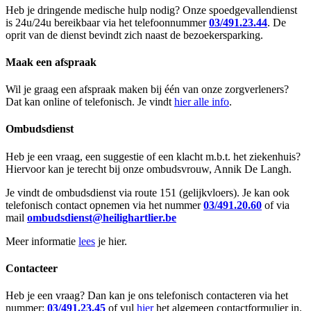
Heb je dringende medische hulp nodig? Onze spoedgevallendienst
is 24u/24u bereikbaar via het telefoonnummer
03/491.23.44
. De
oprit van de dienst bevindt zich naast de bezoekersparking.
Maak een afspraak
Wil je graag een afspraak maken bij één van onze zorgverleners?
Dat kan online of telefonisch. Je vindt
hier alle info
.
Ombudsdienst
Heb je een vraag, een suggestie of een klacht m.b.t. het ziekenhuis?
Hiervoor kan je terecht bij onze ombudsvrouw, Annik De Langh.
Je vindt de ombudsdienst via route 151 (gelijkvloers). Je kan ook
telefonisch contact opnemen via het nummer
03/491.20.60
of via
mail
ombudsdienst@heilighartlier.be
Meer informatie
lees
je hier.
Contacteer
Heb je een vraag? Dan kan je ons telefonisch contacteren via het
nummer:
03/491.23.45
of vul
hier
het algemeen contactformulier in.