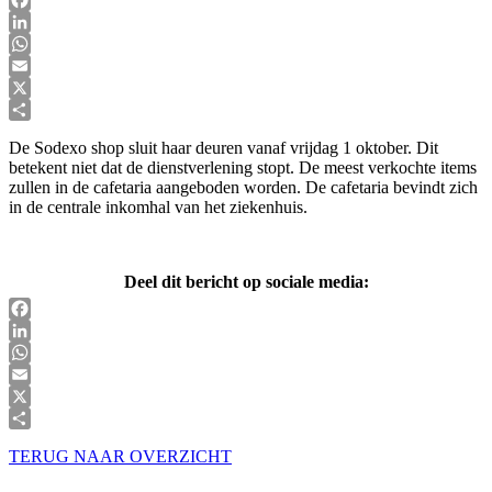
Facebook
LinkedIn
WhatsApp
Email
X
Delen
De Sodexo shop sluit haar deuren vanaf vrijdag 1 oktober. Dit
betekent niet dat de dienstverlening stopt. De meest verkochte items
zullen in de cafetaria aangeboden worden. De cafetaria bevindt zich
in de centrale inkomhal van het ziekenhuis.
Deel dit bericht op sociale media:
Facebook
LinkedIn
WhatsApp
Email
X
Delen
TERUG NAAR OVERZICHT