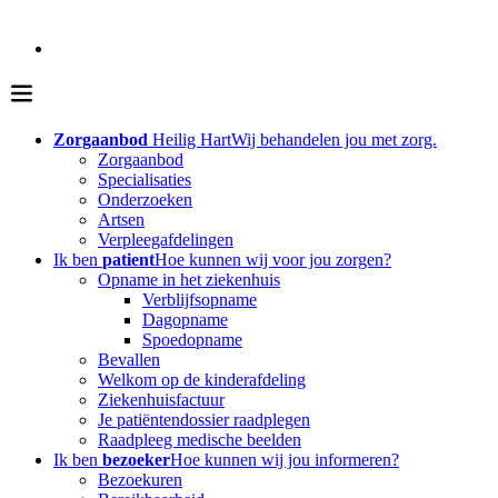
Zorgaanbod
Heilig Hart
Wij behandelen jou met zorg.
Zorgaanbod
Specialisaties
Onderzoeken
Artsen
Verpleegafdelingen
Ik ben
patient
Hoe kunnen wij voor jou zorgen?
Opname in het ziekenhuis
Verblijfsopname
Dagopname
Spoedopname
Bevallen
Welkom op de kinderafdeling
Ziekenhuisfactuur
Je patiëntendossier raadplegen
Raadpleeg medische beelden
Ik ben
bezoeker
Hoe kunnen wij jou informeren?
Bezoekuren