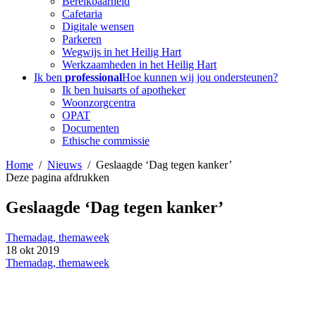
Bereikbaarheid
Cafetaria
Digitale wensen
Parkeren
Wegwijs in het Heilig Hart
Werkzaamheden in het Heilig Hart
Ik ben
professional
Hoe kunnen wij jou ondersteunen?
Ik ben huisarts of apotheker
Woonzorgcentra
OPAT
Documenten
Ethische commissie
Home
Nieuws
Geslaagde ‘Dag tegen kanker’
Deze pagina afdrukken
Geslaagde ‘Dag tegen kanker’
Themadag, themaweek
18
okt
2019
Themadag, themaweek