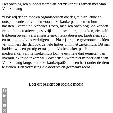
Het oncologisch support team van het ziekenhuis samen met Stan
Van Samang
“Ook wij deden mee en organiseerden die dag tal van leuke en
ontspannende activiteiten voor onze kankerpatiënten en hun
naasten”, vertelt dr. Annelies Troch, medisch oncoloog. Zo konden
ze o.a. hun creatieve geest vrijlaten en schilderijen maken, zichzelf
trakteren op een verwensessie en/of relaxatiesessie, knutselen, stijl
en make-up advies verkrijgen, … Naar jaarlijkse gewoonte deelden
vrijwilligers die dag ook de gele lintjes uit in het ziekenhuis. Dit jaar
hadden we een prettig extraatje… Als bezoeker, patiënt en
medewerker van het ziekenhuis kon je een hele dag genieten van
livemuziek in de inkomhal. Bovendien kwam niet minder dan Stan
Van Samang langs om onze kankerpatiënten een hart onder de riem
te steken. Een verrassing die door velen gesmaakt werd!
Deel dit bericht op sociale media:
Facebook
LinkedIn
WhatsApp
Email